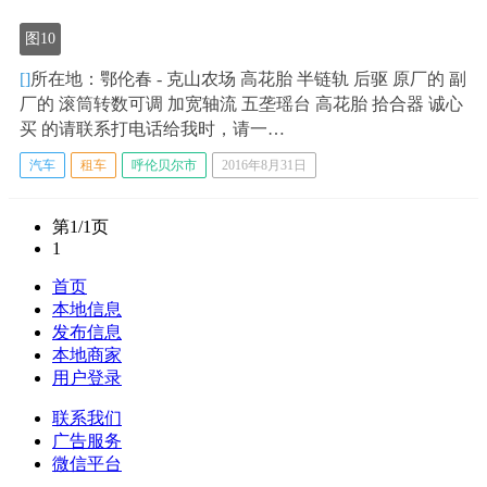
图10
[]
所在地：鄂伦春 - 克山农场 高花胎 半链轨 后驱 原厂的 副
厂的 滚筒转数可调 加宽轴流 五垄瑶台 高花胎 拾合器 诚心
买 的请联系打电话给我时，请一…
汽车
租车
呼伦贝尔市
2016年8月31日
第1/1页
1
首页
本地信息
发布信息
本地商家
用户登录
联系我们
广告服务
微信平台