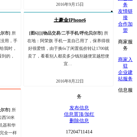
2016年9月15日
务
友情链
接
土豪金IPhone6
合作加
盟
贝尔市
]
所
[图6]
[]
[
物品交易/
二手手机/
呼伦贝尔市
]
所
置没用，手
在地：阿荣旗 手机一直自己用了，保养得很
商家服
务
给我时，
好很爱惜，由于换6s了闲置低价转让1700就
看到的，
卖了，看看别人都卖多少钱别越便宜越想便
商家入
宜…
驻
企业建
站服务
2016年8月22日
信息服
务
发布信息
贝尔市
]
所
信息置顶/加红
西50米
删除信息
机器和华
17204711414
完全一样