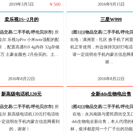
￥
500
2019年3月5日
2016年9月15日
卖乐视1S··2月的
三星W999
品交易/
二手手机/
呼伦贝尔市
]
所
[图1]
[]
[
物品交易/
二手手机/
呼伦
 乐视1pPro 小米note顶配的配
在地：满洲里 - 扎区 换手机了闲
，配置高通810 4g内存 32g存储
机正常使用，外边保持完好打电话
8万 土豪金颜色 2月份买的。土…
请一定说明在手机内蒙古信息网
谢…
2016年8月22日
2016年8月22日
新高级电话机120元
全新dds生物电出售
品交易/
二手手机/
呼伦贝尔市
]
所
[图4]
[]
[
物品交易/
二手手机/
呼伦
尔 新高级电话机120元打电话给
在地：永兴南路与爱民西街交叉口
一定说明在手机内蒙古信息网看到
dds生物电全新出售，本人代理的
的，谢谢！
林，俊泽都是同一个厂子出的功能