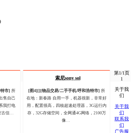
)
第1/1页
索尼sony sol
1
关于我
浩特市
]
所
[图4]
[]
[
物品交易/
二手手机/
呼和浩特市
]
所
们
 出售自己
在地：新春路 自用一手，机器很新，非常好
系我打电
用，配置很高，四核超速处理器，3G运行内
关于我
们
蒙古信…
存，32G存储空间，全网通4G网络，2100万
联系我
像…
们
广告服