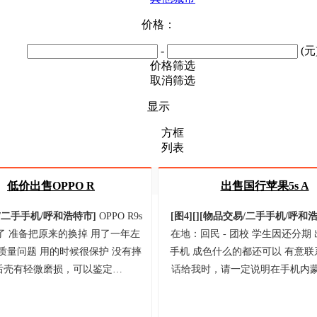
价格：
-
(元
价格筛选
取消筛选
显示
方框
列表
低价出售OPPO R
出售国行苹果5s A
/
二手手机/
呼和浩特市
]
OPPO R9s
[图4]
[]
[
物品交易/
二手手机/
呼和
了 准备把原来的换掉 用了一年左
在地：回民 - 团校 学生因还分期
质量问题 用的时候很保护 没有摔
手机 成色什么的都还可以 有意联
后壳有轻微磨损，可以鉴定…
话给我时，请一定说明在手机内