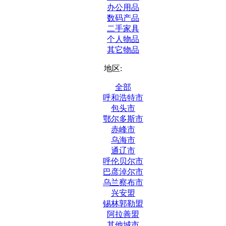
办公用品
数码产品
二手家具
个人物品
其它物品
地区:
全部
呼和浩特市
包头市
鄂尔多斯市
赤峰市
乌海市
通辽市
呼伦贝尔市
巴彦淖尔市
乌兰察布市
兴安盟
锡林郭勒盟
阿拉善盟
其他城市