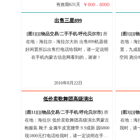
￥
800 - 8000
有效期631天
出售三星899
[图1]
[]
[
物品交易/
二手手机/
呼伦贝尔市
]
所
[图1]
[]
[
物
在地：海拉尔 - 海拉尔大街 出售899机器很
在地：海拉尔
好闲置所以出售打电话给我时，请一定说明
置，九成新 
在手机内蒙古信息网看到的，谢谢！
空间 跑分
2016年8月22日
低价卖歌舞团高级演出
[图11]
[]
[
物品交易/
二手手机/
呼伦贝尔市
]
所
[图3]
[]
[
物
在地：海拉尔 低价卖歌舞团高级演出男蒙古
在地：海拉
袍服装.靴子.金属牛皮宽腰带.9.9成新.园6800
我时，请
现1800元打电话给我时，请一定说明在手…