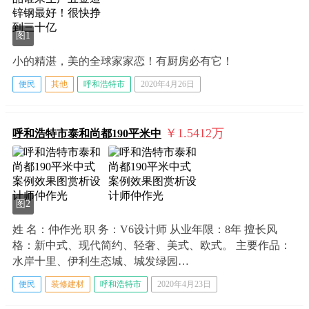
图1
小的精湛，美的全球家家恋！有厨房必有它！
便民
其他
呼和浩特市
2020年4月26日
￥1.5412
万
呼和浩特市泰和尚都190平米中
图2
姓 名：仲作光 职 务：V6设计师 从业年限：8年 擅长风
格：新中式、现代简约、轻奢、美式、欧式。 主要作品：
水岸十里、伊利生态城、城发绿园…
便民
装修建材
呼和浩特市
2020年4月23日