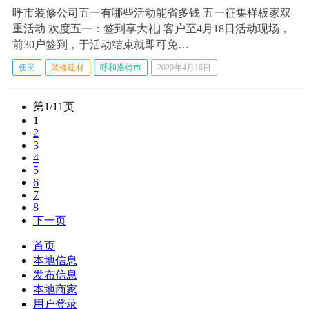
呼市装修公司五一有哪些活动能省多钱 五一征集样板家双
重活动 欢度五一：签到享大礼| 客户至4月18日活动现场，
前30户签到，于活动结束就即可免…
便民
装修建材
呼和浩特市
2020年4月16日
第1/11页
1
2
3
4
5
6
7
8
下一页
首页
本地信息
发布信息
本地商家
用户登录