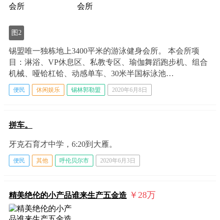
图2
锡盟唯一独栋地上3400平米的游泳健身会所。 本会所项
目：淋浴、VP休息区、私教专区、瑜伽舞蹈跑步机、组合
机械、哑铪杠铪、动感单车、30米半国标泳池…
便民
休闲娱乐
锡林郭勒盟
2020年6月8日
拼车。
牙克石育才中学，6:20到大雁。
便民
其他
呼伦贝尔市
2020年6月3日
￥28
万
精美绝伦的小产品谁来生产五金造