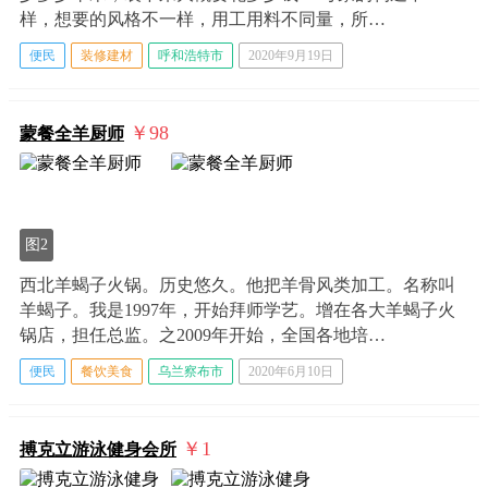
样，想要的风格不一样，用工用料不同量，所…
便民
装修建材
呼和浩特市
2020年9月19日
￥98
蒙餐全羊厨师
图2
西北羊蝎子火锅。历史悠久。他把羊骨风类加工。名称叫
羊蝎子。我是1997年，开始拜师学艺。增在各大羊蝎子火
锅店，担任总监。之2009年开始，全国各地培…
便民
餐饮美食
乌兰察布市
2020年6月10日
￥1
搏克立游泳健身会所